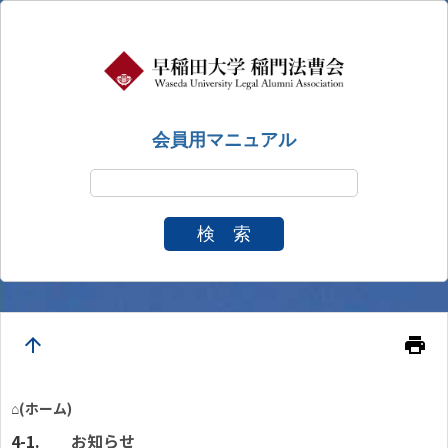
会員用マニュアル
検 索
arrow_upward
print
⌂(ホーム)
お知らせ