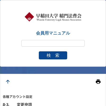
会員用マニュアル
検 索
arrow_upward
print
各種アカウント設定
変更申請