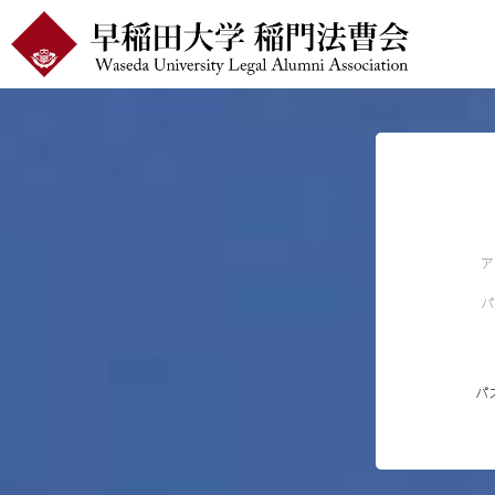
ア
パ
パ