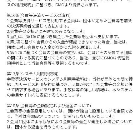
スの利用規約」に基づき、GMOより提供されます。
第16条(会費等決済サービスの流れ)
1.会費等決済サービスを利用する会員は、団体が定めた会費等を前条
の決済事業者を通じて支払います。
2.会費等の支払いは円建てのみとなります。
3.当社は、第1項に基づき集金した会費等を団体へ支払います。
4.第1項に基づく会員からの入金が確認できなかった場合、当社は、
団体に対し会員から入金がなかった旨を通知します。
5.第１項に基づく会員の会費等の支払いは、会員とその所属する団体
の間における契約に基づくものであり、当社、並びにGMOは代理受
領権者として当該会費等を受領するものです。
第17条(システム利用手数料)
会費等決済サービスのシステム利用手数料は、当社が団体との間で締
結したサービス利用契約に基づき、団体が設定した会費等の金額と併
せて請求する場合があります。手数料等の詳しい情報は、本システム
の会員サイト内に表記するものとします。
第18条(会費等の金額設定および返金について)
1.会費等の金額設定については、 団体が独自に設定している金額であ
り、当社は金額設定について一切関与しないものとします。
2.会員と団体による協議により会費等の返金が発生した場合について
は、団体から返金を行うものとします。