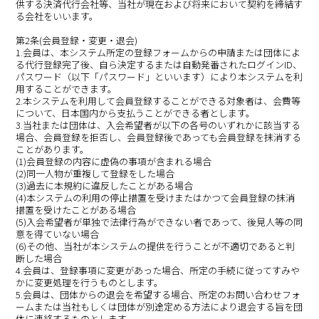
供する決済代行会社等、当社が現在および将来において契約を締結す
る会社をいいます。
第2条(会員登録・変更・退会)
1.会員は、本システム所定の登録フォームからの申請または団体によ
る代行登録完了後、自ら決定するまたは自動発番されたログインID、
パスワード（以下「パスワード」といいます）により本システムを利
用することができます。
2.本システムを利用して会員登録することができる対象者は、会費等
について、日本国内から支払うことができる者とします。
3.当社または団体は、入会希望者が以下の各号のいずれかに該当する
場合、会員登録を拒否し、会員登録後であっても会員登録を抹消する
ことがあります。
(1)会員登録の内容に虚偽の事項が含まれる場合
(2)同一人物が重複して登録をした場合
(3)過去に本規約に違反したことがある場合
(4)本システムの利用の停止措置を受けまたはかつて会員登録の抹消
措置を受けたことがある場合
(5)入会希望者が単独で法律行為ができない者であって、後見人等の同
意を得ていない場合
(6)その他、当社が本システムの提供を行うことが不適切であると判
断した場合
4.会員は、登録事項に変更があった場合、所定の手続に従ってすみや
かに変更処理を行うものとします。
5.会員は、団体からの退会を希望する場合、所定のお問い合わせフォ
ームまたは当社もしくは団体が別途定める方法により退会する旨を団
体に連絡するものとします。