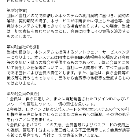
第3条(免責)
団体と当社との間で締結した本システムの利用契約に基づき、契約の
解除、契約期間の満了、本サービスが中断または停止した場合等、会
員は本システムを利用できなくなる場合があります。この場合、当社
は一切の責任を負わないものとし、会員は団体にその責務を追及する
ものとします。
第4条(当社の役割)
当社の役割は、本システムを提供するソフトウェア・サービスベンダ
ーとなります。本システムは団体と会員間の情報共有の場および会費
等の支払い・徴収の機会を提供するものであって、団体と会員間にお
いて発生した紛争等については、当社は一切関与せず、すべて当事者
である団体および会員の責任とします。また、当社は、自ら会費等の
徴収等を行うものではなく、団体から会費等の徴収等を受託するもの
ではありません。
第5条(会員の責任)
1.会員は、自ら決定した、または自動発番されたログインIDおよびパ
スワードの管理について、一切の責任を負います。
2.会員は、ログインIDおよびパスワードを含む本システムの全ての利
用権を第三者に使用させることまたは第三者への譲渡、その他の処分
を行うことはできません。
3.会員によるパスワードの失念、会員番号およびパスワードの使用上
の過誤、管理不十分または第三者による不正使用等により会員が損害
を被った場合でも、当社は一切の責任を負いません。