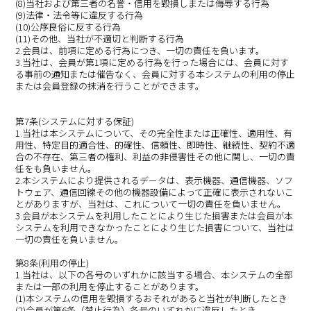
(8)当社および第三者の名誉・信用を毀損しまたは侮辱する行為
(9)法律・法令等に違反する行為
(10)公序良俗に反する行為
(11)その他、当社が不適切と判断する行為
2.会員は、前項に定める行為につき、一切の責任を負います。
3.当社は、会員が第1項に定める行為を行った場合には、会員に対す
る事前の通知または催告なく、会員に対する本システムの利用の停止
または会員登録の抹消を行うことができます。
第7条(システムに対する保証)
1.当社は本システムについて、その完全性または正確性、適用性、有
用性、特定目的適合性、的確性、信頼性、即時性、継続性、契約不適
合の不存在、第三者の権利、利益の非侵害性その他に関し、一切の責
任をも負いません。
2.本システムにより提供されるデータは、表示機器、通信機器、ソフ
トウェア、通信回線その他の機器設備によって正確に表示されないこ
とがありますが、当社は、これについて一切の責任を負いません。
3.会員が本システムを利用したことにより生じた損害または会員が本
システムを利用できなかったことにより生じた損害について、当社は
一切の責任を負いません。
第8条(利用の停止)
1.当社は、以下の各号のいずれかに該当する場合、本システムの全部
または一部の利用を停止することがあります。
(1)本システムの信用を毀損するおそれがあると当社が判断したとき
(2)会員が第6条（禁止行為）各号のいずれかに違反したとき