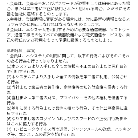
4.会員は、会員番号およびパスワードが盗難もしくは紛失にあった場
合、または第三者に不正に使用されたと思われる場合、ただちにその
旨を当社に連絡するものとします。
5.会員は、登録情報に変更がある場合には、常に最新の情報となるよ
うすみやかに修正しなければならないものとします。
6.会員は、本システムを利用するために必要な通信機器、ソフトウェ
ア、通信回線その他すべての機器設備および電気通信サービスを、自
己の責任および費用をもって準備し設置するものとします。
第6条(禁止事項)
1.会員は、本システムの利用に関して、以下の行為およびそのおそれ
のある行為を行ってはなりません。
(1)本システムより入手した全ての情報を不正の目的または営利目的
で利用する行為
(2)本システムにより入手した全ての情報を第三者に利用、公開させ
る行為
(3)当社または第三者の著作権、商標権等の知的財産権を侵害する行
為
(4)当社または第三者の財産、プライバシーその他の権利を侵害する
行為
(5)差別に関する行為または品性を損なう行為、その他公序良俗に違
反する行為
(6)なりすまし等のログインIDおよびパスワードの不正使用行為また
はこれに協力する行為
(7)コンピュータウイルス等の送信、ジャンクメールの送信、ハッキン
グ等、本システムの運営を妨げる行為