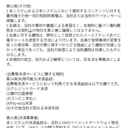
第13条(その他)
1.本システムおよび本システムにおいて提供するコンテンツに対する
著作権その他一切の知的財産権は、当社または当社のライセンサーに
帰属します。
2.会員は、当社の事前の書面による承諾なく、本規約に基づく権利義
務または契約上の地位を第三者に譲渡してはなりません。
3.会員に対する通知は、原則として登録されたメールアドレスあてに
電子メールを送信する方法により行います。会員が登録事項の変更を
怠った場合等、当社の責に帰すべからざる理由により通知が到達しな
かった場合であっても、当社の発信により当該通知は到達したものと
みなします。
4.本規約の成立、効力および解釈については、日本法を準拠法としま
す。
(会費等決済サービスに関する規約)
第14条(利用可能な決済品目)
会費等決済サービスにおいて利用できる決済品目は以下の通りです。
(1)クレジットカード決済
(2)銀行口座振替
(3)コンビニ支払い
(4)Pay-easy決済
(5)その他当社が定める決済手段
第15条(決済事業者)
本システムの決済品目は、当社とGMOペイメントゲートウェイ株式
会社（以下、GMO）との間で契約する「PGマルチペイメントサービ