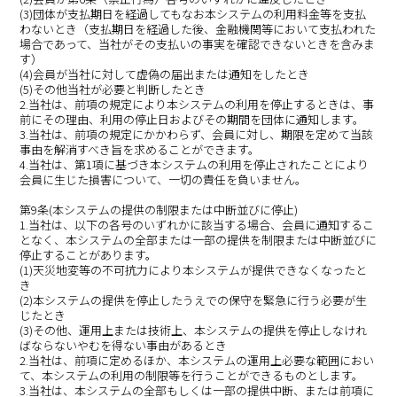
(3)団体が支払期日を経過してもなお本システムの利用料金等を支払
わないとき（支払期日を経過した後、金融機関等において支払われた
場合であって、当社がその支払いの事実を確認できないときを含みま
す）
(4)会員が当社に対して虚偽の届出または通知をしたとき
(5)その他当社が必要と判断したとき
2.当社は、前項の規定により本システムの利用を停止するときは、事
前にその理由、利用の停止日およびその期間を団体に通知します。
3.当社は、前項の規定にかかわらず、会員に対し、期限を定めて当該
事由を解消すべき旨を求めることができます。
4.当社は、第1項に基づき本システムの利用を停止されたことにより
会員に生じた損害について、一切の責任を負いません。
第9条(本システムの提供の制限または中断並びに停止)
1.当社は、以下の各号のいずれかに該当する場合、会員に通知するこ
となく、本システムの全部または一部の提供を制限または中断並びに
停止することがあります。
(1)天災地変等の不可抗力により本システムが提供できなくなったと
き
(2)本システムの提供を停止したうえでの保守を緊急に行う必要が生
じたとき
(3)その他、運用上または技術上、本システムの提供を停止しなけれ
ばならないやむを得ない事由があるとき
2.当社は、前項に定めるほか、本システムの運用上必要な範囲におい
て、本システムの利用の制限等を行うことができるものとします。
3.当社は、本システムの全部もしくは一部の提供中断、または前項に