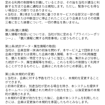
定める利用の制限等を計画しているときは、その旨を当社が適当と判
断する方法で会員に通知または周知します。ただし、緊急やむを得な
い場合はこの限りではありません。
4.当社は、第1項または第2項に基づき本サービスの全部又は一部の提
供が制限または中断並びに停止されたことにより会員またはその他第
三者に生じた損害について、一切の責任を負いません。
第10条(個人情報)
個人情報の取扱いについては、当社が別に定める「プライバシーポリ
シー」、「個人情報に関する同意事項」に従うものとします。
第11条(統計データ・属性情報の取扱)
当社は、会員登録・抹消の前後を問わず、本サービス上で団体または
会員が登録または使用した会員の個人情報、本サービスの利用履歴
を、個人を識別・特定できないように加工した後、集計および分析し
た統計データ、属性情報等を作成し、これらを何らの制限なく利用す
ることができるものとし、会員はこれをあらかじめ承諾します。
第12条(本規約の変更)
1.当社は、会員に対する予告を行うことなく、本規約を変更すること
ができます。
2.前項の変更は、別途当社が定める場合を除き、本システムを提供す
るホームページに掲載された時点から効力を生じ、以後変更後の本規
約が適用されます。
3.本規約の変更が効力を生じた後に、会員が本システムを利用したと
きには、会員は変更後の本規約を承諾したものとみなします。